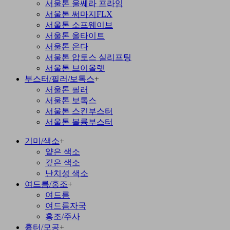
서울톤 울쎄라 프라임
서울톤 써마지FLX
서울톤 소프웨이브
서울톤 올타이트
서울톤 온다
서울톤 압토스 실리프팅
서울톤 브이올렛
부스터/필러/보톡스
+
서울톤 필러
서울톤 보톡스
서울톤 스킨부스터
서울톤 볼륨부스터
기미/색소
+
얕은 색소
깊은 색소
난치성 색소
여드름/홍조
+
여드름
여드름자국
홍조/주사
흉터/모공
+