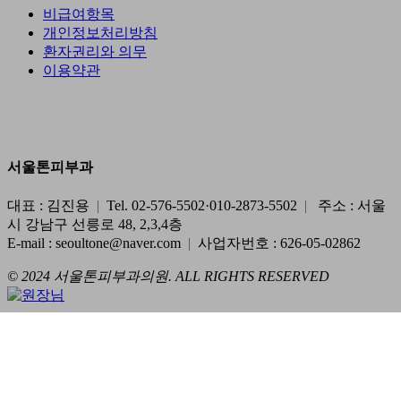
비급여항목
개인정보처리방침
환자권리와 의무
이용약관
서울톤피부과
대표 : 김진용
|
Tel. 02-576-5502·010-2873-5502
|
주소 : 서울
시 강남구 선릉로 48, 2,3,4층
E-mail : seoultone@naver.com
|
사업자번호 : 626-05-02862
© 2024 서울톤피부과의원. ALL RIGHTS RESERVED