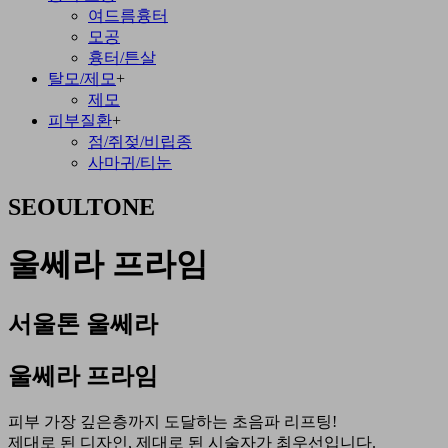
여드름흉터
모공
흉터/튼살
탈모/제모
+
제모
피부질환
+
점/쥐젖/비립종
사마귀/티눈
SEOULTONE
울쎄라 프라임
서울톤 울쎄라
울쎄라 프라임
피부 가장 깊은층까지 도달하는 초음파 리프팅!
제대로 된 디자인, 제대로 된 시술자가 최우선입니다.