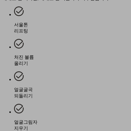
서울톤
리프팅
처진 볼륨
올리기
얼굴굴곡
되돌리기
얼굴그림자
지우기