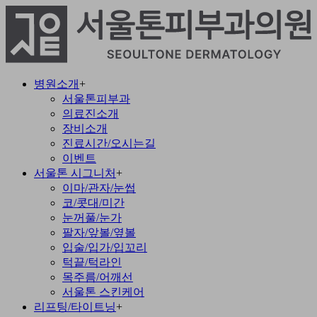
병원소개
+
서울톤피부과
의료진소개
장비소개
진료시간/오시는길
이벤트
서울톤 시그니처
+
이마/관자/눈썹
코/콧대/미간
눈꺼풀/눈가
팔자/앞볼/옆볼
입술/입가/입꼬리
턱끝/턱라인
목주름/어깨선
서울톤 스킨케어
리프팅/타이트닝
+