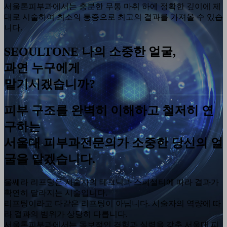
서울톤피부과에서는 충분한 무통 마취 하에 정확한 깊이에 제
대로 시술하여 최소의 통증으로 최고의 결과를 가져올 수 있습
니다.
SEOULTONE
나의 소중한 얼굴,
과연 누구에게
맡기시겠습니까?
피부 구조를 완벽히 이해하고 철저히 연
구하는
서울대 피부과전문의가 소중한 당신의 얼
굴을 맡겠습니다.
울쎄라 리프팅은 시술자의 테크닉과 스페셜티에 따라 결과가
확연히 달라지는 시술입니다.
리프팅이라고 다같은 리프팅이 아닙니다. 시술자의 역량에 따
라 결과의 범위가 상당히 다릅니다.
서울톤피부과에서는 독보적인 경험과 실력을 갖춘 서울대 피