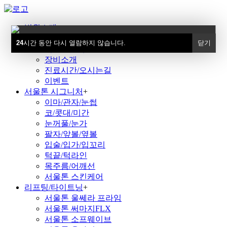
병원소개
+
서울톤피부과
24
시간 동안 다시 열람하지 않습니다.
닫기
의료진소개
장비소개
진료시간/오시는길
이벤트
서울톤 시그니처
+
이마/관자/눈썹
코/콧대/미간
눈꺼풀/눈가
팔자/앞볼/옆볼
입술/입가/입꼬리
턱끝/턱라인
목주름/어깨선
서울톤 스킨케어
리프팅/타이트닝
+
서울톤 울쎄라 프라임
서울톤 써마지FLX
서울톤 소프웨이브