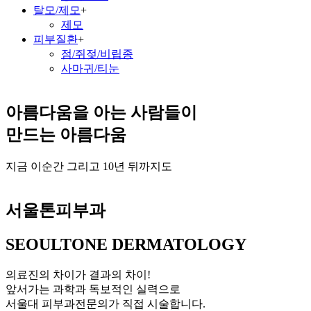
탈모/제모
+
제모
피부질환
+
점/쥐젖/비립종
사마귀/티눈
아름다움을 아는 사람들이
만드는 아름다움
지금 이순간 그리고 10년 뒤까지도
서울톤피부과
SEOULTONE DERMATOLOGY
의료진의 차이가 결과의 차이!
앞서가는 과학과 독보적인 실력으로
서울대 피부과전문의가 직접 시술합니다.