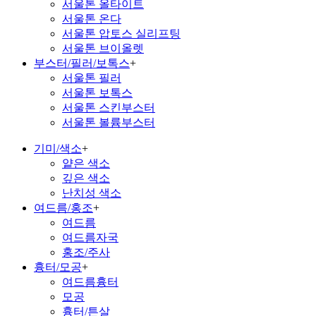
서울톤 올타이트
서울톤 온다
서울톤 압토스 실리프팅
서울톤 브이올렛
부스터/필러/보톡스
+
서울톤 필러
서울톤 보톡스
서울톤 스킨부스터
서울톤 볼륨부스터
기미/색소
+
얕은 색소
깊은 색소
난치성 색소
여드름/홍조
+
여드름
여드름자국
홍조/주사
흉터/모공
+
여드름흉터
모공
흉터/튼살